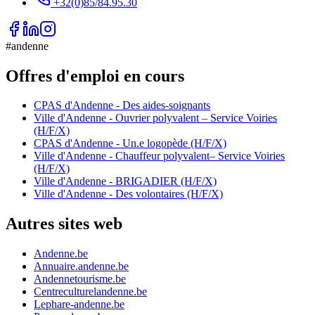
+32(0)85/84.95.30
#andenne
Offres d'emploi en cours
CPAS d'Andenne - Des aides-soignants
Ville d'Andenne - Ouvrier polyvalent – Service Voiries
(H/F/X)
CPAS d'Andenne - Un.e logopède (H/F/X)
Ville d'Andenne - Chauffeur polyvalent– Service Voiries
(H/F/X)
Ville d'Andenne - BRIGADIER (H/F/X)
Ville d'Andenne - Des volontaires (H/F/X)
Autres sites web
Andenne.be
Annuaire.andenne.be
Andennetourisme.be
Centreculturelandenne.be
Lephare-andenne.be